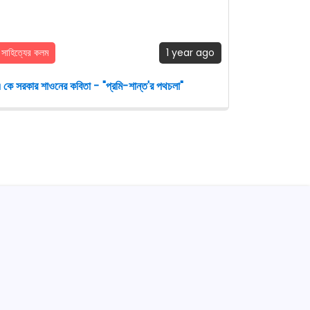
সাহিত্যের কলম
1 year ago
 কে সরকার শাওনের কবিতা - "প্রমি-শান্ত'র পথচলা"