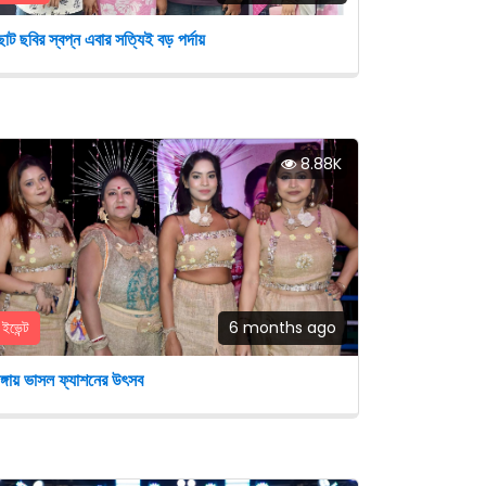
োট ছবির স্বপ্ন এবার সত্যিই বড় পর্দায়
8.88K
ইভেন্ট
6 months ago
ঙ্গায় ভাসল ফ্যাশনের উৎসব