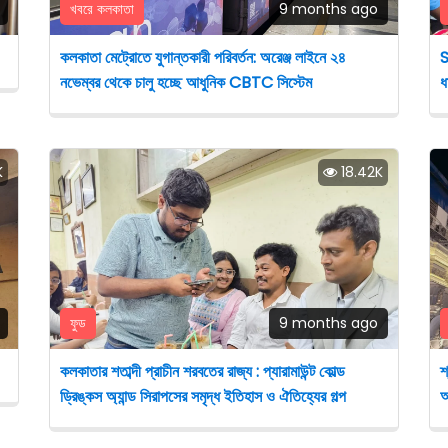
খবরে কলকাতা
9 months ago
কলকাতা মেট্রোতে যুগান্তকারী পরিবর্তন: অরেঞ্জ লাইনে ২৪
S
নভেম্বর থেকে চালু হচ্ছে আধুনিক CBTC সিস্টেম
ধ
K
18.42K
ফুড
9 months ago
কলকাতার শতাব্দী প্রাচীন শরবতের রাজ্য : প্যারামাউন্ট কোল্ড
শ
ড্রিঙ্কস অ্যান্ড সিরাপসের সমৃদ্ধ ইতিহাস ও ঐতিহ্যের গল্প
আ