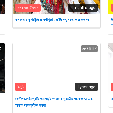
কলকাতার ইতিহাস
11 months ago
কলকাতার কুমারটুলি ও দুর্গাপূজা : মাটির গড়ন থেকে মহোৎসব
W
K
36.15K
ইভেন্ট
1 year ago
সংগীতাচার্যের প্রতি শ্রদ্ধার্ঘ্য – কসবা সুরঞ্জনীর আয়োজনে এক
ক
অনন্য সাংস্কৃতিক সন্ধ্যা