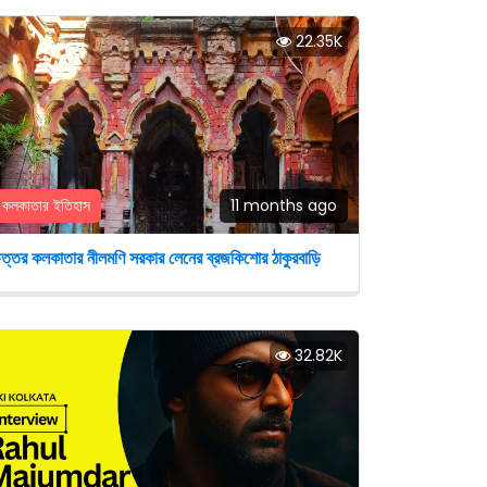
22.35K
কলকাতার ইতিহাস
11 months ago
ত্তর কলকাতার নীলমণি সরকার লেনের ব্রজকিশোর ঠাকুরবাড়ি
32.82K