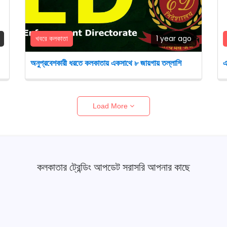
খবরে কলকাতা
1 year ago
অনুপ্রবেশকারী ধরতে কলকাতায় একসাথে ৮ জায়গায় তল্লাশি
এ
Load More
কলকাতার ট্রেন্ডিং আপডেট সরাসরি আপনার কাছে