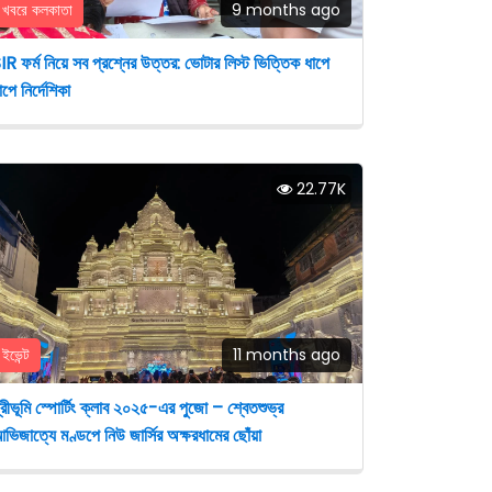
খবরে কলকাতা
9 months ago
IR ফর্ম নিয়ে সব প্রশ্নের উত্তর: ভোটার লিস্ট ভিত্তিক ধাপে
াপে নির্দেশিকা
22.77K
ইভেন্ট
11 months ago
্রীভূমি স্পোর্টিং ক্লাব ২০২৫-এর পুজো – শ্বেতশুভ্র
ভিজাত্যে মণ্ডপে নিউ জার্সির অক্ষরধামের ছোঁয়া