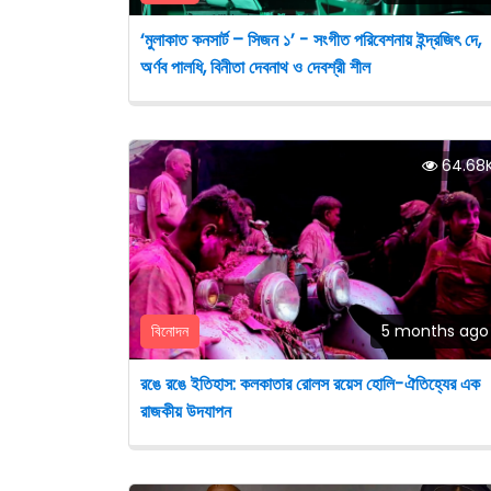
‘মুলাকাত কনসার্ট – সিজন ১’ - সংগীত পরিবেশনায় ইন্দ্রজিৎ দে,
অর্ণব পালধি, বিনীতা দেবনাথ ও দেবশ্রী শীল
64.68
বিনোদন
5 months ago
রঙে রঙে ইতিহাস: কলকাতার রোলস রয়েস হোলি-ঐতিহ্যের এক
রাজকীয় উদযাপন