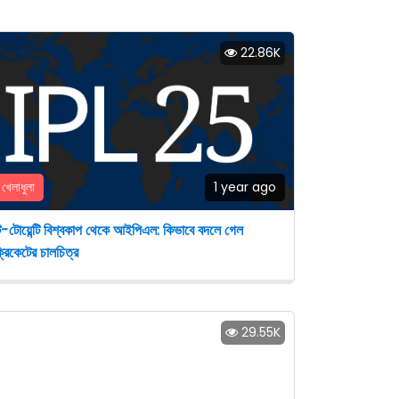
22.86K
খেলাধুলা
1 year ago
ি-টোয়েন্টি বিশ্বকাপ থেকে আইপিএল: কিভাবে বদলে গেল
্রিকেটের চালচিত্র
29.55K