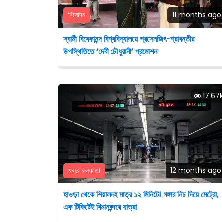
বিনোদন
11 months ago
স্বামী বিবেকানন্দ বিশ্ববিদ্যালয়ে প্রসেনজিৎ-শ্রাবন্তীর
উপস্থিতিতে ‘দেবী চৌধুরানী’ প্রমোশন
17.67
খবরে কলকাতা
12 months ago
হাওড়া থেকে শিয়ালদহ মাত্র ১২ মিনিটে! গঙ্গার নিচ দিয়ে মেট্রো,
এক টিকিটেই বিমানবন্দরে যাত্রা