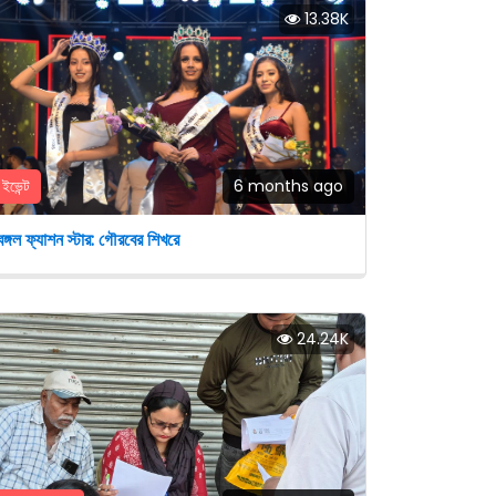
13.38K
ইভেন্ট
6 months ago
েঙ্গল ফ্যাশন স্টার: গৌরবের শিখরে
24.24K