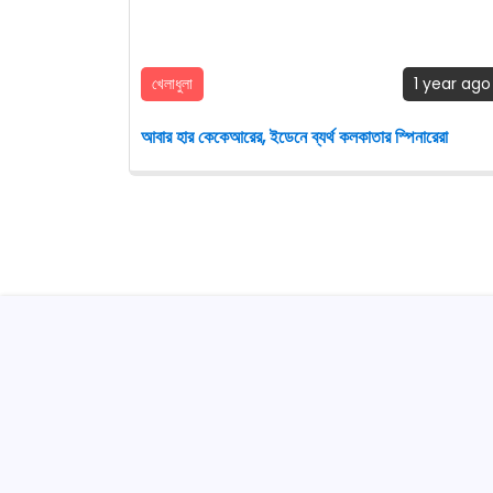
খেলাধুলা
1 year ago
আবার হার কেকেআরের, ইডেনে ব্যর্থ কলকাতার স্পিনারেরা