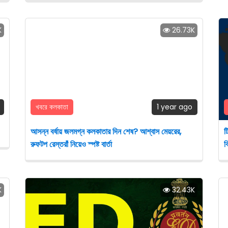
K
26.73K
খবরে কলকাতা
1 year ago
আসন্ন বর্ষায় জলমগ্ন কলকাতার দিন শেষ? আশ্বাস মেয়রের,
ট
রুফটপ রেস্তরাঁ নিয়েও স্পষ্ট বার্তা
ক
K
32.43K