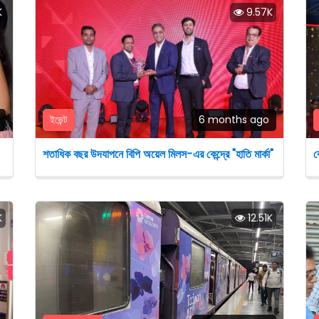
K
9.57K
ইভেন্ট
6 months ago
শতাধিক বছর উদযাপনে বিপি অয়েল মিলস-এর কেন্দ্রে "হাতি মার্কা"
ব
K
12.51K