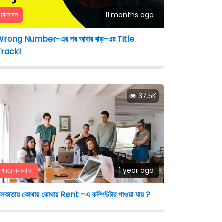
বিনোদন
11 months ago
rong Number-এর পর আবার ঝড়-এর Title
Track!
37.5K
খবরে কলকাতা
1 year ago
লকাতায় কোথায় কোথায় Rent -এ কম্পিউটার পাওয়া যায় ?