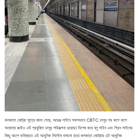
কলকাতা মেট্রো সূত্রে জানা গেছে, অরেঞ্জ লাইনে সফলভাবে CBTC চালুর পর ধাপে ধাপে
অন্যান্য রুটেও এই প্রযুক্তি চালুর পরিকল্পনা রয়েছে। বিশেষ করে ব্লু লাইন এবং গ্রিন লাইনের
কিছু অংশে ভবিষ্যতে এই আধুনিক সিস্টেম বসানো হবে। কলকাতা মেট্রোর এই আধুনিক