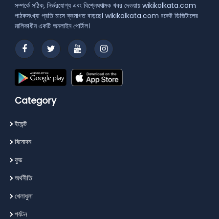
সম্পর্কে সঠিক, নির্ভরযোগ্য এবং বিশ্লেষণাত্মক খবর দেওয়ায় wikikolkata.com
পাঠকসংখ্যা প্রতি মাসে ক্রমাগত বাড়ছে। wikikolkata.com রকেট ডিজিটালের
মালিকাধীন একটি অনলাইন পোর্টাল।
Category
ইভেন্ট
বিনোদন
ফুড
অর্থনীতি
খেলাধুলা
পর্যটন