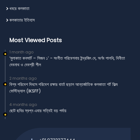
খবরে কলকাতা
কলকাতার ইতিহাস
Most Viewed Posts
1 month ago
‘মুলাকাত কনসার্ট – সিজন ১’ - সংগীত পরিবেশনায় ইন্দ্রজিৎ দে, অর্ণব পালধি, বিনীতা
দেবনাথ ও দেবশ্রী শীল
2 months ago
বিশ্ব পরিবেশ দিবসে পরিবেশ রক্ষার বার্তা ছড়াল আন্তর্জাতিক কলকাতা শর্ট ফিল্ম
ফেস্টিভ্যাল (IKSFF)
4 months ago
ছোট ছবির স্বপ্ন এবার সত্যিই বড় পর্দায়