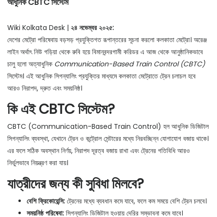
আধুনিক CBTC সিস্টেম
Wiki Kolkata Desk |
২৪ নভেম্বর ২০২৫:
দেশের মেট্রো পরিষেবায় বড়সড় প্রযুক্তিগত রূপান্তরের সূচনা করলো কলকাতা মেট্রো। অরেঞ্জ
লাইন অর্থাৎ নিউ গড়িয়া থেকে রুবি হয়ে বিমানবন্দরগামী করিডর এ আজ থেকে আনুষ্ঠানিকভাবে
চালু হলো অত্যাধুনিক
Communication-Based Train Control (CBTC)
সিস্টেম। এই আধুনিক সিগন্যালিং প্রযুক্তির মাধ্যমে কলকাতা মেট্রোতে ট্রেন চলাচল হবে
আরও নিরাপদ, দ্রুত এবং সময়নিষ্ঠ।
কি এই CBTC সিস্টেম?
CBTC (Communication-Based Train Control) হল আধুনিক ডিজিটাল
সিগন্যালিং ব্যবস্থা, যেখানে ট্রেন ও কন্ট্রোল সেন্টারের মধ্যে নিরবচ্ছিন্ন যোগাযোগ বজায় থাকে।
এর ফলে সঠিক অবস্থান নির্ণয়, নিরাপদ দূরত্ব বজায় রাখা এবং ট্রেনের গতিবিধি আরও
নির্ভুলভাবে নিয়ন্ত্রণ করা যায়।
যাত্রীদের জন্য কী সুবিধা মিলবে?
বেশি ফ্রিকোয়েন্সি:
ট্রেনের মধ্যে ব্যবধান কমে যাবে, ফলে কম সময়ে বেশি ট্রেন চলবে।
সময়নিষ্ঠ পরিষেবা:
সিগন্যালিং ডিজিটাল হওয়ায় দেরির সম্ভাবনা কমে যাবে।