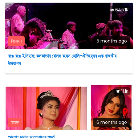
64.71K
বিনোদন
5 months ago
রঙে রঙে ইতিহাস: কলকাতার রোলস রয়েস হোলি-ঐতিহ্যের এক রাজকীয়
উদযাপন
11.1K
ইভেন্ট
6 months ago
আলো-ছায়ায় ভালোবাসার মুহূর্ত