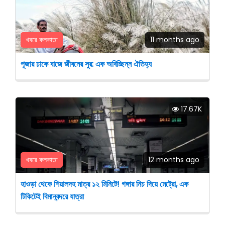
খবরে কলকাতা
11 months ago
পূজার ঢাকে বাজে জীবনের সুর: এক অবিচ্ছিন্ন ঐতিহ্য
17.67K
খবরে কলকাতা
12 months ago
হাওড়া থেকে শিয়ালদহ মাত্র ১২ মিনিটে! গঙ্গার নিচ দিয়ে মেট্রো, এক
টিকিটেই বিমানবন্দরে যাত্রা