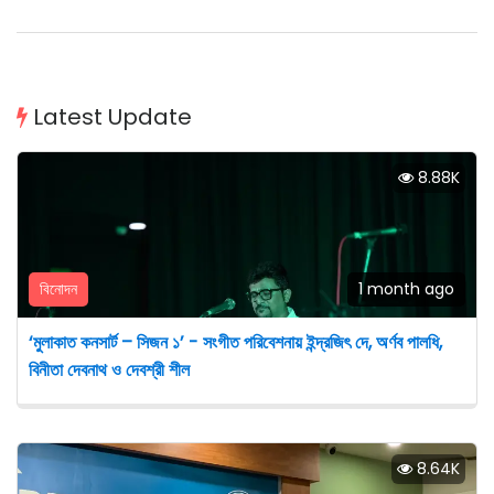
Latest Update
8.88K
বিনোদন
1 month ago
‘মুলাকাত কনসার্ট – সিজন ১’ - সংগীত পরিবেশনায় ইন্দ্রজিৎ দে, অর্ণব পালধি,
বিনীতা দেবনাথ ও দেবশ্রী শীল
8.64K