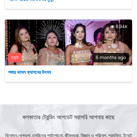
8.94K
ইভেন্ট
6 months ago
গঙ্গায় ভাসল ফ্যাশনের উৎসব
কলকাতার ট্রেন্ডিং আপডেট সরাসরি আপনার কাছে
বিনোদন,খেলাধুলা, চলচ্চিত্র পর্যালোচনা, জীবনধারা, বিজ্ঞান ও পরিবেশ, প্রযুক্তি, ইভেন্ট