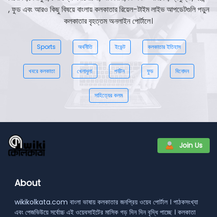
, ফুড এবং আরও কিছু বিষয়ে বাংলায় কলকাতার রিয়েল-টাইম লাইভ আপডেটগুলি পড়ুন
কলকাতার বৃহত্তম অনলাইন পোর্টালে।
Sports
অর্থনীতি
ইভেন্ট
কলকাতার ইতিহাস
খবরে কলকাতা
খেলাধুলা
পর্যটন
ফুড
বিনোদন
সাহিত্যের কলম
Join Us
About
wikikolkata.com বাংলা ভাষায় কলকাতার জনপ্রিয় ওয়েব পোর্টাল । পাঠকসংখ্যা
এবং পেজভিউয়ে সর্বোচ্চ এই ওয়েবসাইটের মাসিক গড় দিন দিন বৃদ্ধি পাচ্ছে । কলকাতা