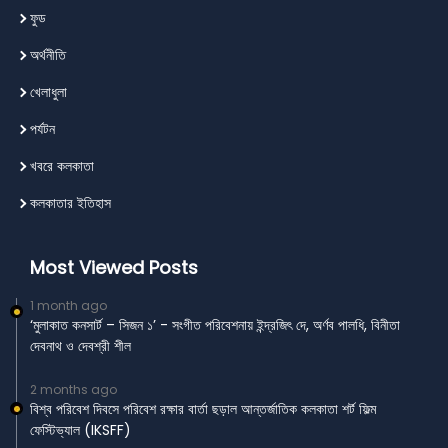
ফুড
অর্থনীতি
খেলাধুলা
পর্যটন
খবরে কলকাতা
কলকাতার ইতিহাস
Most Viewed Posts
1 month ago
‘মুলাকাত কনসার্ট – সিজন ১’ - সংগীত পরিবেশনায় ইন্দ্রজিৎ দে, অর্ণব পালধি, বিনীতা
দেবনাথ ও দেবশ্রী শীল
2 months ago
বিশ্ব পরিবেশ দিবসে পরিবেশ রক্ষার বার্তা ছড়াল আন্তর্জাতিক কলকাতা শর্ট ফিল্ম
ফেস্টিভ্যাল (IKSFF)