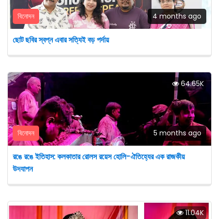
বিনোদন
4 months ago
ছোট ছবির স্বপ্ন এবার সত্যিই বড় পর্দায়
64.65K
বিনোদন
5 months ago
রঙে রঙে ইতিহাস: কলকাতার রোলস রয়েস হোলি-ঐতিহ্যের এক রাজকীয়
উদযাপন
11.04K