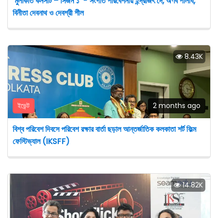
‘মুলাকাত কনসার্ট – সিজন ১’ - সংগীত পরিবেশনায় ইন্দ্রজিৎ দে, অর্ণব পালধি,
বিনীতা দেবনাথ ও দেবশ্রী শীল
8.43K
ইভেন্ট
2 months ago
বিশ্ব পরিবেশ দিবসে পরিবেশ রক্ষার বার্তা ছড়াল আন্তর্জাতিক কলকাতা শর্ট ফিল্ম
ফেস্টিভ্যাল (IKSFF)
14.82K