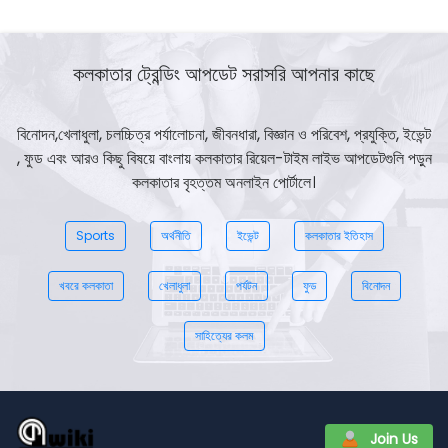
কলকাতার ট্রেন্ডিং আপডেট সরাসরি আপনার কাছে
বিনোদন,খেলাধুলা, চলচ্চিত্র পর্যালোচনা, জীবনধারা, বিজ্ঞান ও পরিবেশ, প্রযুক্তি, ইভেন্ট
, ফুড এবং আরও কিছু বিষয়ে বাংলায় কলকাতার রিয়েল-টাইম লাইভ আপডেটগুলি পড়ুন
কলকাতার বৃহত্তম অনলাইন পোর্টালে।
Sports
অর্থনীতি
ইভেন্ট
কলকাতার ইতিহাস
খবরে কলকাতা
খেলাধুলা
পর্যটন
ফুড
বিনোদন
সাহিত্যের কলম
Join Us