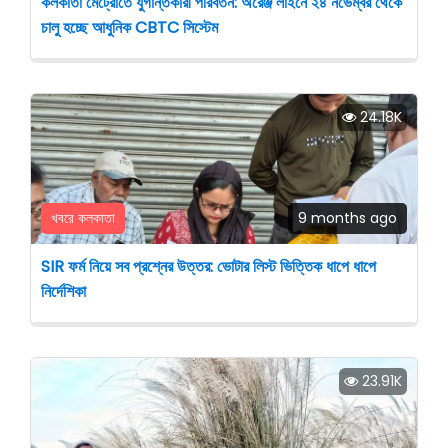
কলকাতা মেট্রোতে যুগান্তকারী পরিবর্তন: অরেঞ্জ লাইনে ২৪ নভেম্বর থেকে
চালু হচ্ছে আধুনিক CBTC সিস্টেম
24.18K
খবরে কলকাতা
9 months ago
SIR ফর্ম নিয়ে সব প্রশ্নের উত্তর: ভোটার লিস্ট ভিত্তিক ধাপে ধাপে
নির্দেশিকা
23.91K