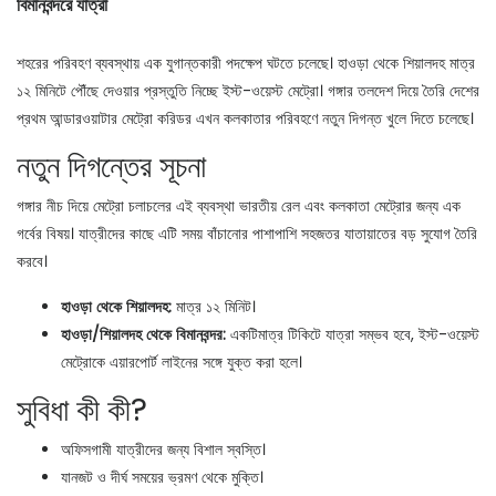
বিমানবন্দরে যাত্রা
শহরের পরিবহণ ব্যবস্থায় এক যুগান্তকারী পদক্ষেপ ঘটতে চলেছে। হাওড়া থেকে শিয়ালদহ মাত্র
১২ মিনিটে পৌঁছে দেওয়ার প্রস্তুতি নিচ্ছে ইস্ট-ওয়েস্ট মেট্রো। গঙ্গার তলদেশ দিয়ে তৈরি দেশের
প্রথম আন্ডারওয়াটার মেট্রো করিডর এখন কলকাতার পরিবহণে নতুন দিগন্ত খুলে দিতে চলেছে।
নতুন দিগন্তের সূচনা
গঙ্গার নীচ দিয়ে মেট্রো চলাচলের এই ব্যবস্থা ভারতীয় রেল এবং কলকাতা মেট্রোর জন্য এক
গর্বের বিষয়। যাত্রীদের কাছে এটি সময় বাঁচানোর পাশাপাশি সহজতর যাতায়াতের বড় সুযোগ তৈরি
করবে।
হাওড়া থেকে শিয়ালদহ:
মাত্র ১২ মিনিট।
হাওড়া/শিয়ালদহ থেকে বিমানবন্দর:
একটিমাত্র টিকিটে যাত্রা সম্ভব হবে, ইস্ট-ওয়েস্ট
মেট্রোকে এয়ারপোর্ট লাইনের সঙ্গে যুক্ত করা হলে।
সুবিধা কী কী?
অফিসগামী যাত্রীদের জন্য বিশাল স্বস্তি।
যানজট ও দীর্ঘ সময়ের ভ্রমণ থেকে মুক্তি।