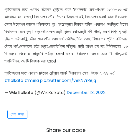
প্রতিবছরের মতো এবারও সল্টলেক সেন্ট্রাল পার্কে ‘বিধাননগর মেলা-উৎসব ২০২২-২৩ এর
আয়োজন করা হয়েছে। বিধাননগর পৌর নিগমের উদ্যোগে এই বিধাননগর মেলা। আজ বিধাননগর
মেলার উদ্বোধন করলেন পশ্চিমবঙ্গের পুর-নগরোন্নয়ন ফিরহাদ হাকিম। এছাড়াও উপস্থিত ছিলেন
বিধাননগর মেয়র কৃষ্ণা চক্রবর্তী,দমকল মন্ত্রী সুজিত বোস,মন্ত্রী শশী পাঁজা, অরূপ বিশ্বাস,মন্ত্রী
চন্দ্রিমা ভট্টাচার্য,ইন্দ্রনীল সেন,রথীন ঘোষ,পার্থ ভৌমিক,নির্মল ঘোষ, বিধাননগর পুলিশ কমিশনার
গৌরব শর্মা,শোভনদের চট্টোপাধ্যায়,জ্যোতিপ্ৰিয় মল্লিক, মন্ত্রী তাপস রায় সহ বিশিষ্টজনেরা। ১৩
ডিসেম্বর থেকে ৪ জানুয়ারি পর্যন্ত চলবে। এবার বিধাননগর মেলায় ২৬০ টি স্টল,১৮টি
প্যাভিলিয়ন, ৩৬ টি কিয়স্ক করা হয়েছে।
প্রতিবছরের মতো এবারও সল্টলেক সেন্ট্রাল পার্কে 'বিধাননগর মেলা-উৎসব ২০২২-২৩'
#Kolkata
#mela
pic.twitter.com/v8KN7rRejq
— Wiki Kolkata (@WikiKolkata)
December 13, 2022
মেলা-উৎসব
Share our page