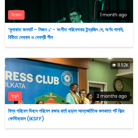
বিনোদন
1 month ago
‘মুলাকাত কনসার্ট – সিজন ১’ - সংগীত পরিবেশনায় ইন্দ্রজিৎ দে, অর্ণব পালধি,
বিনীতা দেবনাথ ও দেবশ্রী শীল
8.52K
ইভেন্ট
2 months ago
বিশ্ব পরিবেশ দিবসে পরিবেশ রক্ষার বার্তা ছড়াল আন্তর্জাতিক কলকাতা শর্ট ফিল্ম
ফেস্টিভ্যাল (IKSFF)