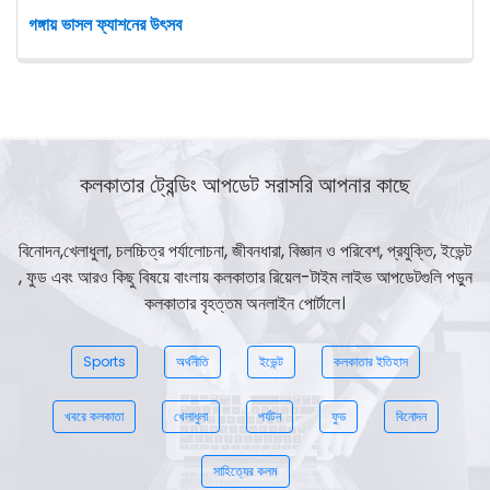
গঙ্গায় ভাসল ফ্যাশনের উৎসব
কলকাতার ট্রেন্ডিং আপডেট সরাসরি আপনার কাছে
বিনোদন,খেলাধুলা, চলচ্চিত্র পর্যালোচনা, জীবনধারা, বিজ্ঞান ও পরিবেশ, প্রযুক্তি, ইভেন্ট
, ফুড এবং আরও কিছু বিষয়ে বাংলায় কলকাতার রিয়েল-টাইম লাইভ আপডেটগুলি পড়ুন
কলকাতার বৃহত্তম অনলাইন পোর্টালে।
Sports
অর্থনীতি
ইভেন্ট
কলকাতার ইতিহাস
খবরে কলকাতা
খেলাধুলা
পর্যটন
ফুড
বিনোদন
সাহিত্যের কলম