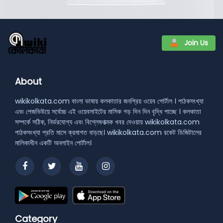
Join Us
About
wikikolkata.com বাংলা ভাষায় কলকাতার জনপ্রিয় ওয়েব পোর্টাল । পাঠকসংখ্যা
এবং পেজভিউয়ে সর্বোচ্চ এই ওয়েবসাইটের মাসিক গড় দিন দিন বৃদ্ধি পাচ্ছে । কলকাতা
সম্পর্কে সঠিক, নির্ভরযোগ্য এবং বিশ্লেষণাত্মক খবর দেওয়ায় wikikolkata.com
পাঠকসংখ্যা প্রতি মাসে ক্রমাগত বাড়ছে। wikikolkata.com রকেট ডিজিটালের
মালিকাধীন একটি অনলাইন পোর্টাল।
Category