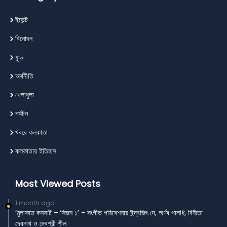
ইভেন্ট
বিনোদন
ফুড
অর্থনীতি
খেলাধুলা
পর্যটন
খবরে কলকাতা
কলকাতার ইতিহাস
Most Viewed Posts
1 month ago
‘মুলাকাত কনসার্ট – সিজন ১’ - সংগীত পরিবেশনায় ইন্দ্রজিৎ দে, অর্ণব পালধি, বিনীতা
দেবনাথ ও দেবশ্রী শীল