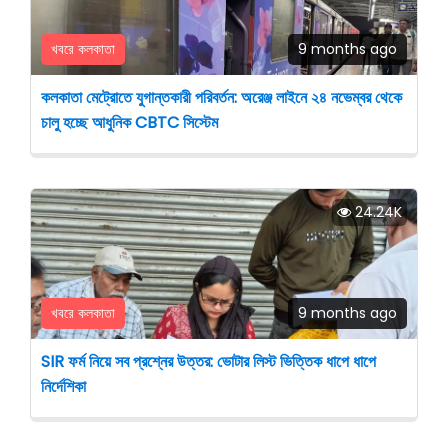
খবরে কলকাতা
9 months ago
কলকাতা মেট্রোতে যুগান্তকারী পরিবর্তন: অরেঞ্জ লাইনে ২৪ নভেম্বর থেকে
চালু হচ্ছে আধুনিক CBTC সিস্টেম
24.24K
খবরে কলকাতা
9 months ago
SIR ফর্ম নিয়ে সব প্রশ্নের উত্তর: ভোটার লিস্ট ভিত্তিক ধাপে ধাপে
নির্দেশিকা