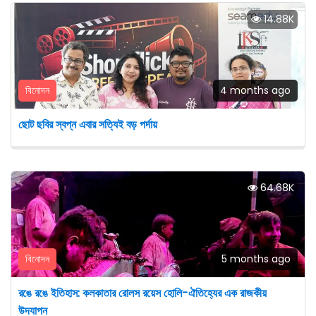
14.88K
বিনোদন
4 months ago
ছোট ছবির স্বপ্ন এবার সত্যিই বড় পর্দায়
64.68K
বিনোদন
5 months ago
রঙে রঙে ইতিহাস: কলকাতার রোলস রয়েস হোলি-ঐতিহ্যের এক রাজকীয়
উদযাপন