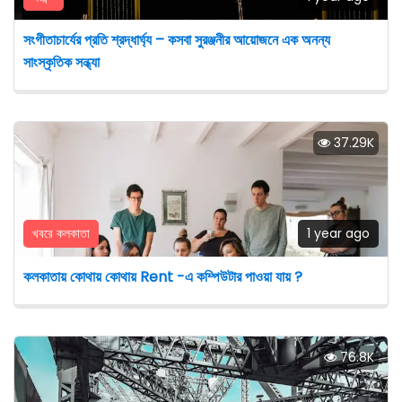
সংগীতাচার্যের প্রতি শ্রদ্ধার্ঘ্য – কসবা সুরঞ্জনীর আয়োজনে এক অনন্য
সাংস্কৃতিক সন্ধ্যা
37.29K
খবরে কলকাতা
1 year ago
কলকাতায় কোথায় কোথায় Rent -এ কম্পিউটার পাওয়া যায় ?
76.8K