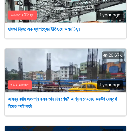
কলকাতার ইতিহাস
1 year ago
হাওড়া ব্রিজ: এক স্থাপত্যের ইতিহাসে অমর চিহ্ন
26.67K
খবরে কলকাতা
1 year ago
আসন্ন বর্ষায় জলমগ্ন কলকাতার দিন শেষ? আশ্বাস মেয়রের, রুফটপ রেস্তরাঁ
নিয়েও স্পষ্ট বার্তা