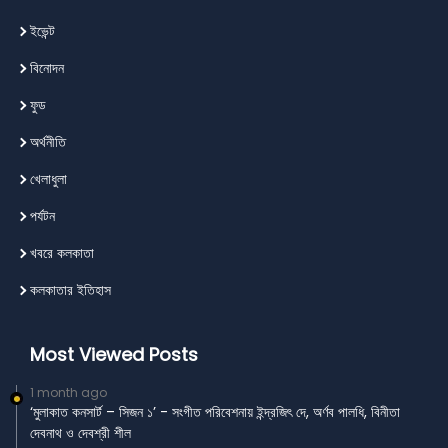
ইভেন্ট
বিনোদন
ফুড
অর্থনীতি
খেলাধুলা
পর্যটন
খবরে কলকাতা
কলকাতার ইতিহাস
Most Viewed Posts
1 month ago
‘মুলাকাত কনসার্ট – সিজন ১’ - সংগীত পরিবেশনায় ইন্দ্রজিৎ দে, অর্ণব পালধি, বিনীতা
দেবনাথ ও দেবশ্রী শীল