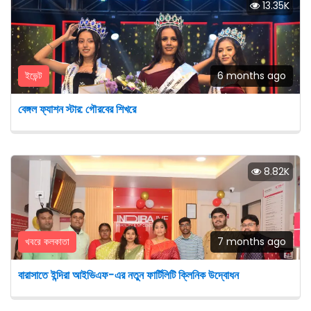
13.35K
ইভেন্ট
6 months ago
বেঙ্গল ফ্যাশন স্টার: গৌরবের শিখরে
8.82K
খবরে কলকাতা
7 months ago
বারাসাতে ইন্দিরা আইভিএফ-এর নতুন ফার্টিলিটি ক্লিনিক উদ্বোধন