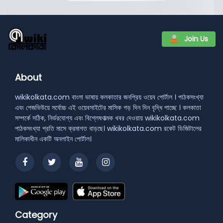
Join Us
About
wikikolkata.com বাংলা ভাষায় কলকাতার জনপ্রিয় ওয়েব পোর্টাল । পাঠকসংখ্যা
এবং পেজভিউয়ে সর্বোচ্চ এই ওয়েবসাইটের মাসিক গড় দিন দিন বৃদ্ধি পাচ্ছে । কলকাতা
সম্পর্কে সঠিক, নির্ভরযোগ্য এবং বিশ্লেষণাত্মক খবর দেওয়ায় wikikolkata.com
পাঠকসংখ্যা প্রতি মাসে ক্রমাগত বাড়ছে। wikikolkata.com রকেট ডিজিটালের
মালিকাধীন একটি অনলাইন পোর্টাল।
Category