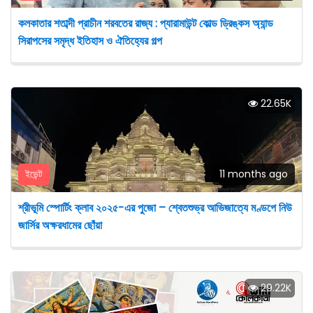
কলকাতার শতাব্দী প্রাচীন শরবতের রাজ্য : প্যারামাউন্ট কোল্ড ড্রিঙ্কস অ্যান্ড
সিরাপসের সমৃদ্ধ ইতিহাস ও ঐতিহ্যের গল্প
22.65K
ইভেন্ট
11 months ago
শ্রীভূমি স্পোর্টিং ক্লাব ২০২৫-এর পুজো – শ্বেতশুভ্র আভিজাত্যে মণ্ডপে নিউ
জার্সির অক্ষরধামের ছোঁয়া
29.22K