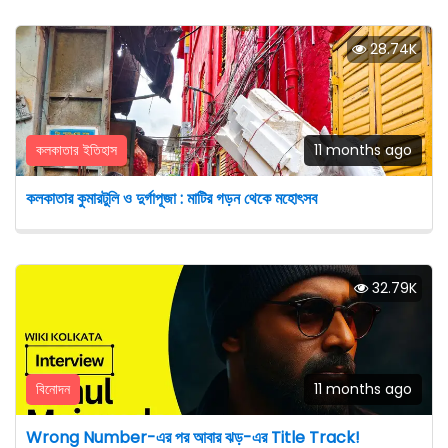
28.74K
কলকাতার ইতিহাস
11 months ago
কলকাতার কুমারটুলি ও দুর্গাপূজা : মাটির গড়ন থেকে মহোৎসব
32.79K
বিনোদন
11 months ago
Wrong Number-এর পর আবার ঝড়-এর Title Track!