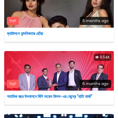
ইভেন্ট
6 months ago
ক্যাটালগে নান্দনিকতার ছোঁয়া
9.54K
ইভেন্ট
6 months ago
শতাধিক বছর উদযাপনে বিপি অয়েল মিলস-এর কেন্দ্রে "হাতি মার্কা"