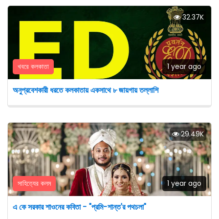
32.37K
খবরে কলকাতা
1 year ago
অনুপ্রবেশকারী ধরতে কলকাতায় একসাথে ৮ জায়গায় তল্লাশি
29.49K
সাহিত্যের কলম
1 year ago
এ কে সরকার শাওনের কবিতা - "প্রমি-শান্ত'র পথচলা"