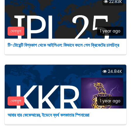
22.83K
খেলাধুলা
1 year ago
টি-টোয়েন্টি বিশ্বকাপ থেকে আইপিএল: কিভাবে বদলে গেল ক্রিকেটের চালচিত্র
24.84K
খেলাধুলা
1 year ago
আবার হার কেকেআরের, ইডেনে ব্যর্থ কলকাতার স্পিনারেরা