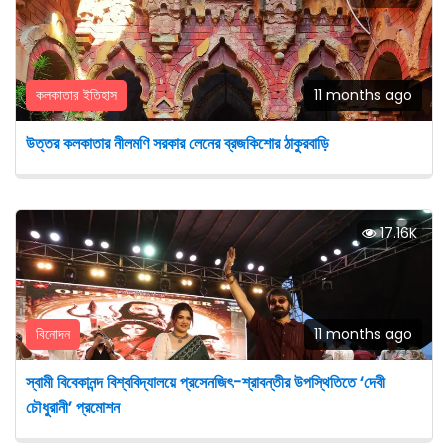
কলকাতার ইতিহাস
11 months ago
উত্তর কলকাতার নীলমণি সরকার লেনের ব্রজকিশোর ঠাকুরবাড়ি
17.16K
বিনোদন
11 months ago
স্বামী বিবেকানন্দ বিশ্ববিদ্যালয়ে প্রসেনজিৎ-শ্রাবন্তীর উপস্থিতিতে ‘দেবী
চৌধুরানী’ প্রমোশন