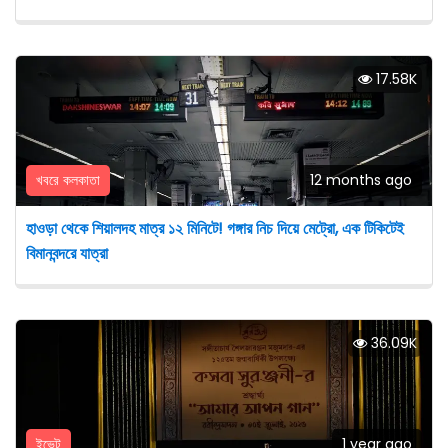
17.58K
খবরে কলকাতা
12 months ago
হাওড়া থেকে শিয়ালদহ মাত্র ১২ মিনিটে! গঙ্গার নিচ দিয়ে মেট্রো, এক টিকিটেই
বিমানবন্দরে যাত্রা
36.09K
ইভেন্ট
1 year ago