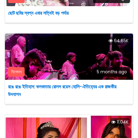
ছোট ছবির স্বপ্ন এবার সত্যিই বড় পর্দায়
64.65K
বিনোদন
5 months ago
রঙে রঙে ইতিহাস: কলকাতার রোলস রয়েস হোলি-ঐতিহ্যের এক রাজকীয়
উদযাপন
11.04K