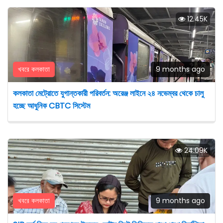
12.45K
খবরে কলকাতা
9 months ago
কলকাতা মেট্রোতে যুগান্তকারী পরিবর্তন: অরেঞ্জ লাইনে ২৪ নভেম্বর থেকে চালু
হচ্ছে আধুনিক CBTC সিস্টেম
24.09K
খবরে কলকাতা
9 months ago