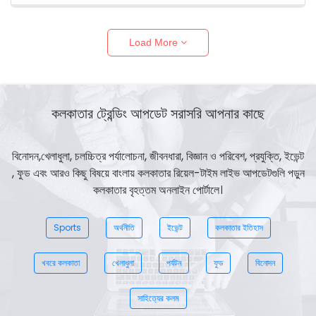
Load More
কলকাতার ট্রেন্ডিং আপডেট সরাসরি আপনার কাছে
বিনোদন,খেলাধুলা, চলচ্চিত্র পর্যালোচনা, জীবনধারা, বিজ্ঞান ও পরিবেশ, প্রযুক্তি, ইভেন্ট
, ফুড এবং আরও কিছু বিষয়ে বাংলায় কলকাতার রিয়েল-টাইম লাইভ আপডেটগুলি পড়ুন
কলকাতার বৃহত্তম অনলাইন পোর্টালে।
Sports
অর্থনীতি
ইভেন্ট
কলকাতার ইতিহাস
খবরে কলকাতা
খেলাধুলা
পর্যটন
ফুড
বিনোদন
সাহিত্যের কলম