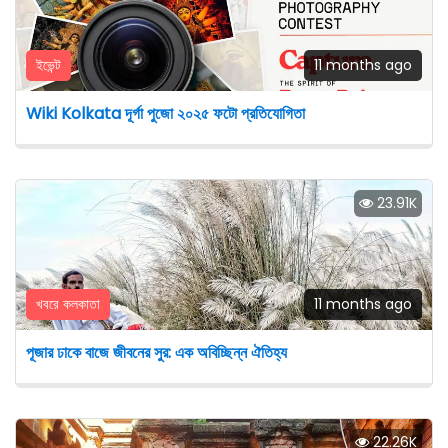
ইভেন্ট
11 months ago
Wiki Kolkata দূর্গা পুজো ২০২৫ ফটো প্রতিযোগিতা
23.91K
খবরে কলকাতা
11 months ago
পূজার ঢাকে বাজে জীবনের সুর: এক অবিচ্ছিন্ন ঐতিহ্য
22.26K