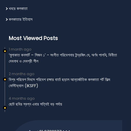
খবরে কলকাতা
কলকাতার ইতিহাস
Most Viewed Posts
1 month ago
‘মুলাকাত কনসার্ট – সিজন ১’ - সংগীত পরিবেশনায় ইন্দ্রজিৎ দে, অর্ণব পালধি, বিনীতা
দেবনাথ ও দেবশ্রী শীল
2 months ago
বিশ্ব পরিবেশ দিবসে পরিবেশ রক্ষার বার্তা ছড়াল আন্তর্জাতিক কলকাতা শর্ট ফিল্ম
ফেস্টিভ্যাল (IKSFF)
4 months ago
ছোট ছবির স্বপ্ন এবার সত্যিই বড় পর্দায়