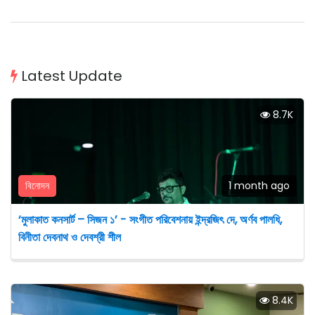
Latest Update
8.7K
বিনোদন
1 month ago
‘মুলাকাত কনসার্ট – সিজন ১’ - সংগীত পরিবেশনায় ইন্দ্রজিৎ দে, অর্ণব পালধি,
বিনীতা দেবনাথ ও দেবশ্রী শীল
8.4K