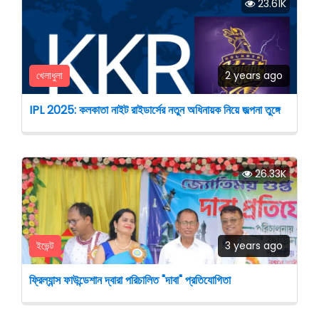
23.61K
খেলাধুলা
2 years ago
IPL 2025: কলকাতা নাইট রাইডার্সের নতুন অধিনায়ক নিয়ে জল্পনা তুঙ্গে
26.33K
ইভেন্ট
3 years ago
ফ্রিল্যান্স ফাউন্ডেশান দ্বারা পরিচালিত "দাবা" প্রতিযোগিতা