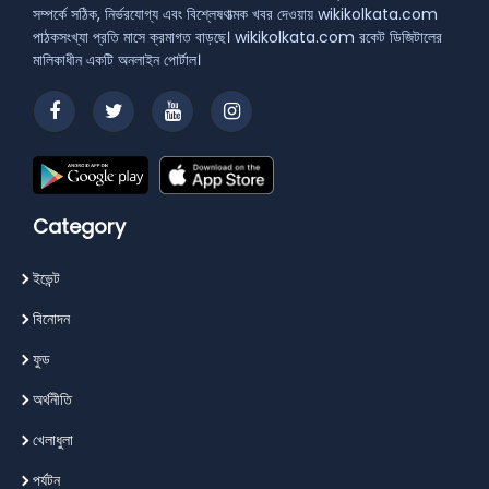
সম্পর্কে সঠিক, নির্ভরযোগ্য এবং বিশ্লেষণাত্মক খবর দেওয়ায় wikikolkata.com
পাঠকসংখ্যা প্রতি মাসে ক্রমাগত বাড়ছে। wikikolkata.com রকেট ডিজিটালের
মালিকাধীন একটি অনলাইন পোর্টাল।
Category
ইভেন্ট
বিনোদন
ফুড
অর্থনীতি
খেলাধুলা
পর্যটন