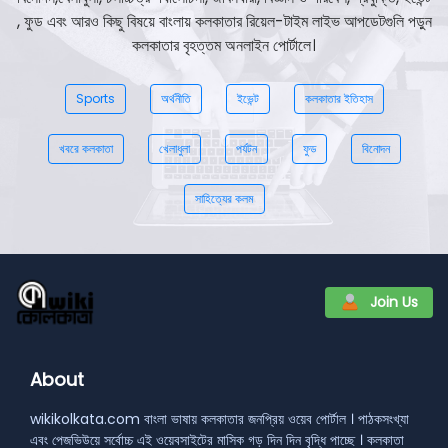
, ফুড এবং আরও কিছু বিষয়ে বাংলায় কলকাতার রিয়েল-টাইম লাইভ আপডেটগুলি পড়ুন
কলকাতার বৃহত্তম অনলাইন পোর্টালে।
Sports
অর্থনীতি
ইভেন্ট
কলকাতার ইতিহাস
খবরে কলকাতা
খেলাধুলা
পর্যটন
ফুড
বিনোদন
সাহিত্যের কলম
Join Us
About
wikikolkata.com বাংলা ভাষায় কলকাতার জনপ্রিয় ওয়েব পোর্টাল । পাঠকসংখ্যা
এবং পেজভিউয়ে সর্বোচ্চ এই ওয়েবসাইটের মাসিক গড় দিন দিন বৃদ্ধি পাচ্ছে । কলকাতা