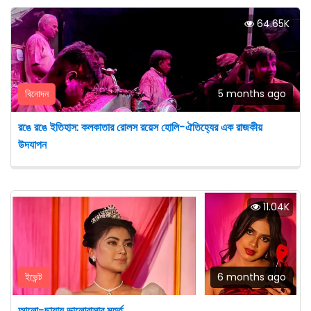
64.65K
বিনোদন
5 months ago
রঙে রঙে ইতিহাস: কলকাতার রোলস রয়েস হোলি-ঐতিহ্যের এক রাজকীয়
উদযাপন
11.04K
ইভেন্ট
6 months ago
আলো-ছায়ায় ভালোবাসার মুহূর্ত