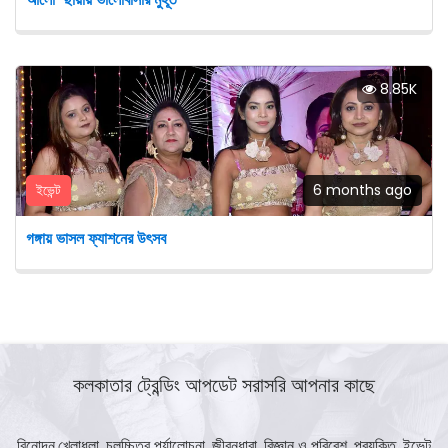
8.85K
ইভেন্ট
6 months ago
গঙ্গায় ভাসল ফ্যাশনের উৎসব
কলকাতার ট্রেন্ডিং আপডেট সরাসরি আপনার কাছে
বিনোদন,খেলাধুলা, চলচ্চিত্র পর্যালোচনা, জীবনধারা, বিজ্ঞান ও পরিবেশ, প্রযুক্তি, ইভেন্ট