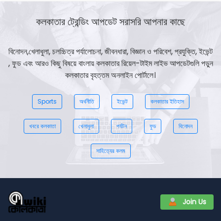
কলকাতার ট্রেন্ডিং আপডেট সরাসরি আপনার কাছে
বিনোদন,খেলাধুলা, চলচ্চিত্র পর্যালোচনা, জীবনধারা, বিজ্ঞান ও পরিবেশ, প্রযুক্তি, ইভেন্ট
, ফুড এবং আরও কিছু বিষয়ে বাংলায় কলকাতার রিয়েল-টাইম লাইভ আপডেটগুলি পড়ুন
কলকাতার বৃহত্তম অনলাইন পোর্টালে।
Sports
অর্থনীতি
ইভেন্ট
কলকাতার ইতিহাস
খবরে কলকাতা
খেলাধুলা
পর্যটন
ফুড
বিনোদন
সাহিত্যের কলম
Join Us