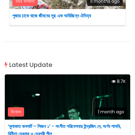
খবরে কলকাতা
11 months ago
পূজার ঢাকে বাজে জীবনের সুর: এক অবিচ্ছিন্ন ঐতিহ্য
Latest Update
8.7K
বিনোদন
1 month ago
‘মুলাকাত কনসার্ট – সিজন ১’ - সংগীত পরিবেশনায় ইন্দ্রজিৎ দে, অর্ণব পালধি,
বিনীতা দেবনাথ ও দেবশ্রী শীল