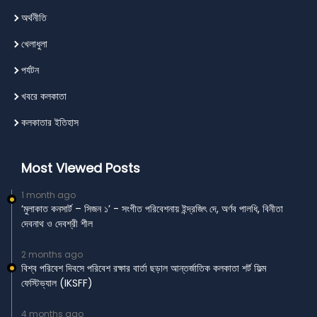
অর্থনীতি
খেলাধুলা
পর্যটন
খবরে কলকাতা
কলকাতার ইতিহাস
Most Viewed Posts
1 month ago
‘মুলাকাত কনসার্ট – সিজন ১’ - সংগীত পরিবেশনায় ইন্দ্রজিৎ দে, অর্ণব পালধি, বিনীতা
দেবনাথ ও দেবশ্রী শীল
2 months ago
বিশ্ব পরিবেশ দিবসে পরিবেশ রক্ষার বার্তা ছড়াল আন্তর্জাতিক কলকাতা শর্ট ফিল্ম
ফেস্টিভ্যাল (IKSFF)
4 months ago