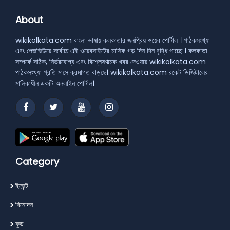
About
wikikolkata.com বাংলা ভাষায় কলকাতার জনপ্রিয় ওয়েব পোর্টাল । পাঠকসংখ্যা
এবং পেজভিউয়ে সর্বোচ্চ এই ওয়েবসাইটের মাসিক গড় দিন দিন বৃদ্ধি পাচ্ছে । কলকাতা
সম্পর্কে সঠিক, নির্ভরযোগ্য এবং বিশ্লেষণাত্মক খবর দেওয়ায় wikikolkata.com
পাঠকসংখ্যা প্রতি মাসে ক্রমাগত বাড়ছে। wikikolkata.com রকেট ডিজিটালের
মালিকাধীন একটি অনলাইন পোর্টাল।
Category
ইভেন্ট
বিনোদন
ফুড