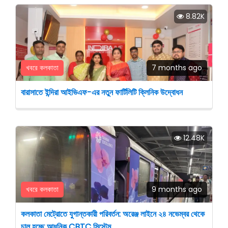
8.82K
খবরে কলকাতা
7 months ago
বারাসাতে ইন্দিরা আইভিএফ-এর নতুন ফার্টিলিটি ক্লিনিক উদ্বোধন
12.48K
খবরে কলকাতা
9 months ago
কলকাতা মেট্রোতে যুগান্তকারী পরিবর্তন: অরেঞ্জ লাইনে ২৪ নভেম্বর থেকে
চালু হচ্ছে আধুনিক CBTC সিস্টেম