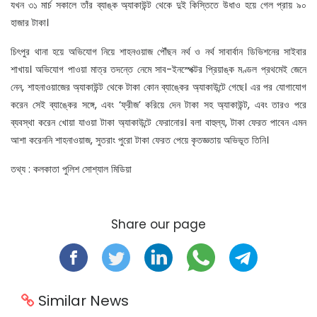
যখন ৩১ মার্চ সকালে তাঁর ব্যাঙ্ক অ্যাকাউন্ট থেকে দুই কিস্তিতে উধাও হয়ে গেল প্রায় ৯০
হাজার টাকা।
চিৎপুর থানা হয়ে অভিযোগ নিয়ে শাহনওয়াজ পৌঁছন নর্থ ও নর্থ সাবার্বান ডিভিশনের সাইবার
শাখায়। অভিযোগ পাওয়া মাত্র তদন্তে নেমে সাব-ইনস্পেক্টর প্রিয়াঙ্ক মণ্ডল প্রথমেই জেনে
নেন, শাহনাওয়াজের অ্যাকাউন্ট থেকে টাকা কোন ব্যাঙ্কের অ্যাকাউন্টে গেছে। এর পর যোগাযোগ
করেন সেই ব্যাঙ্কের সঙ্গে, এবং ‘ফ্রীজ’ করিয়ে দেন টাকা সহ অ্যাকাউন্ট, এবং তারও পরে
ব্যবস্থা করেন খোয়া যাওয়া টাকা অ্যাকাউন্টে ফেরানোর। বলা বাহুল্য, টাকা ফেরত পাবেন এমন
আশা করেননি শাহনাওয়াজ, সুতরাং পুরো টাকা ফেরত পেয়ে কৃতজ্ঞতায় অভিভূত তিনি।
তথ্য : কলকাতা পুলিশ সোশ্যাল মিডিয়া
Share our page
Similar News