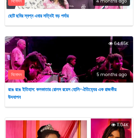
বিনোদন
4 months ago
ছোট ছবির স্বপ্ন এবার সত্যিই বড় পর্দায়
64.65K
বিনোদন
5 months ago
রঙে রঙে ইতিহাস: কলকাতার রোলস রয়েস হোলি-ঐতিহ্যের এক রাজকীয়
উদযাপন
11.04K