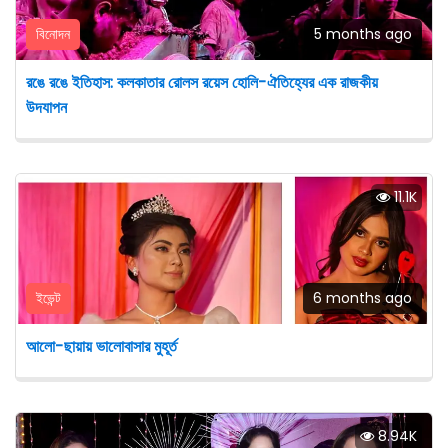
বিনোদন
5 months ago
রঙে রঙে ইতিহাস: কলকাতার রোলস রয়েস হোলি-ঐতিহ্যের এক রাজকীয়
উদযাপন
11.1K
ইভেন্ট
6 months ago
আলো-ছায়ায় ভালোবাসার মুহূর্ত
8.94K