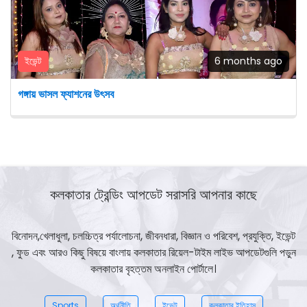
ইভেন্ট
6 months ago
গঙ্গায় ভাসল ফ্যাশনের উৎসব
কলকাতার ট্রেন্ডিং আপডেট সরাসরি আপনার কাছে
বিনোদন,খেলাধুলা, চলচ্চিত্র পর্যালোচনা, জীবনধারা, বিজ্ঞান ও পরিবেশ, প্রযুক্তি, ইভেন্ট
, ফুড এবং আরও কিছু বিষয়ে বাংলায় কলকাতার রিয়েল-টাইম লাইভ আপডেটগুলি পড়ুন
কলকাতার বৃহত্তম অনলাইন পোর্টালে।
Sports
অর্থনীতি
ইভেন্ট
কলকাতার ইতিহাস