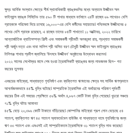
ক্ষুদ্র আর্থিক সংস্থান ক্ষেত্রে শীর্ষ স্থানাধিকারী ব্যাঙ্কগুলির মধ্যে অন্যতম উজ্জীবন স্মল
ফাইন্যান্স ব্যাঙ্ক লিমিটেড তার ৫৯০ টি শাখার মাধ্যমে বর্তমানে ২৪টি রাজ্যে ৬৯ লাখেরও বেশি
গ্রাহককে পরিষেবা দিয়ে চলেছে ১৬,০০০-এর বেশি কর্মীদের সহায়তার। পশ্চিমবঙ্গে উজ্জীবনের ৫
লাখের বেশি গ্রাহক রয়েছেন, এ রাজ্যে তাদের ৮৪টি শাখাতে। ১১ অক্টোবর, ২০২২ তারিখে
আন্তার্জাতিক খ্যাতিসম্পন্ন শিল্পী এবং সমাজকর্মী শ্রীমতী অলকনন্দা রায়, প্রখ্যাত সমাজকর্মী
শ্রী অর্জুন দত্ত এবং দাবা সালিশ শ্রী অসিত বরণ চৌধুরী উজ্জীবন স্মল ফাইন্যান্স ব্যাঙ্কের
টালিগঞ্জ শাখায় প্রদীপ জ্বালিয়ে ‘উৎসবে উজ্জীবন’ অনুষ্ঠানের উদ্বোধন করলেন।
২০২২ সালের সেপ্টেম্বর মাসে শেষ হওয়া ত্রৈমাসিকটি ব্যাঙ্কের জন্য লাভজনক ছিল- গত
বছরের তুলনায়
এবছরের মাইক্রো, সাধ্যায়ত্ত গৃহনির্মাণ এবং ব্যক্তিগত ঋণদানের ক্ষেত্র সহ সার্বিক ঋণপ্রদানে
আশ্চর্যজনকভাবে ৪৪% বৃদ্ধি ঘটেছে। সাম্প্রতিক ত্রৈমাসিক এই অর্থায়নের পরিমাণ পূর্ববর্তী
বছরের ঠিক এই সময়ের প্রেক্ষিতে ৫৬% অর্থাৎ ৪,৮৬৭ কোটি টাকা বৃদ্ধি পেয়েছে। খুচরো সঞ্চয়ে
৭১% বৃদ্ধি ঘটায় আমানত
৪৫% বেড়ে ২০,৩৯৬ কোটি টাকাতে দাঁড়িয়েছে। কোম্পানির মাইক্রো গ্রূপ লোন বেড়েছে ৫৪
শতাংশ, ব্যাক্তিগত ঋণ ৪৫ শতাংশ অ্যাফর্ডেবেল হাউজিং বা সাধ্যায়ত্ত দামে গৃহনির্মাণের জন্য
ঋণ ৩৩ শতাংশ এবং এমএসই এই সাম্প্রতিকতম ত্রৈমাসিকে ৩১ শতাংশ বৃদ্ধি লাভ করেছে।