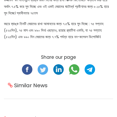
উজ্জীবন স্মল ফাইন্যান্স ব্যাঙ্ক ৯৯০ দিনের জন্য রাখা ফিক্সড ডিপোজিটে অন্যতম উচ্চ হারে
অর্থাৎ ৭.৫% করে সুদ দিচ্ছে এবং ওই একই মেয়াদের ষাটোর্ধ্ব প্রবীণদের জন্য ৮.২৫% হারে
সুদ দিচ্ছে। স্বাধীনতার ৭৫তম
বছরে ব্যাঙ্ক তিনটি মেয়াদের রাখা আমানতের জন্য ৭.৫% হারে সুদ দিচ্ছে : ৭৫ সপ্তাহ
(৫২৫দিন), ৭৫ মাস এবং ৯৯০ দিন। এছাড়াও, রয়েছে প্ল্যাটিনা এফডি, যা ৭৫ সপ্তাহ
(৫২৫দিন) এবং ৯৯০ দিন মেয়াদের জন্য ৭.৭% পর্যন্ত হারে নন-কলেবল ডিপোজিট।
Share our page
Similar News