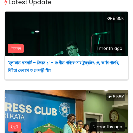
Latest Update
8.85K
বিনোদন
1 month ago
‘মুলাকাত কনসার্ট – সিজন ১’ - সংগীত পরিবেশনায় ইন্দ্রজিৎ দে, অর্ণব পালধি,
বিনীতা দেবনাথ ও দেবশ্রী শীল
8.58K
ইভেন্ট
2 months ago