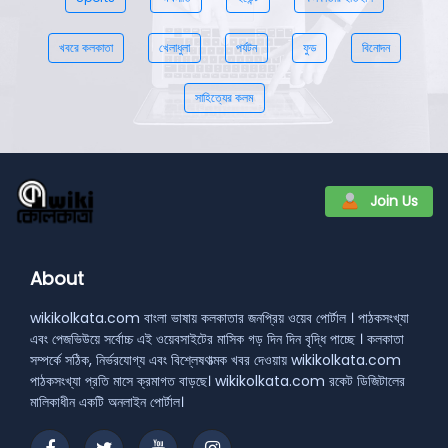
খবরে কলকাতা
খেলাধুলা
পর্যটন
ফুড
বিনোদন
সাহিত্যের কলম
Join Us
About
wikikolkata.com বাংলা ভাষায় কলকাতার জনপ্রিয় ওয়েব পোর্টাল । পাঠকসংখ্যা
এবং পেজভিউয়ে সর্বোচ্চ এই ওয়েবসাইটের মাসিক গড় দিন দিন বৃদ্ধি পাচ্ছে । কলকাতা
সম্পর্কে সঠিক, নির্ভরযোগ্য এবং বিশ্লেষণাত্মক খবর দেওয়ায় wikikolkata.com
পাঠকসংখ্যা প্রতি মাসে ক্রমাগত বাড়ছে। wikikolkata.com রকেট ডিজিটালের
মালিকাধীন একটি অনলাইন পোর্টাল।