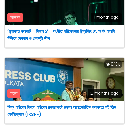
বিনোদন
1 month ago
‘মুলাকাত কনসার্ট – সিজন ১’ - সংগীত পরিবেশনায় ইন্দ্রজিৎ দে, অর্ণব পালধি,
বিনীতা দেবনাথ ও দেবশ্রী শীল
8.13K
ইভেন্ট
2 months ago
বিশ্ব পরিবেশ দিবসে পরিবেশ রক্ষার বার্তা ছড়াল আন্তর্জাতিক কলকাতা শর্ট ফিল্ম
ফেস্টিভ্যাল (IKSFF)