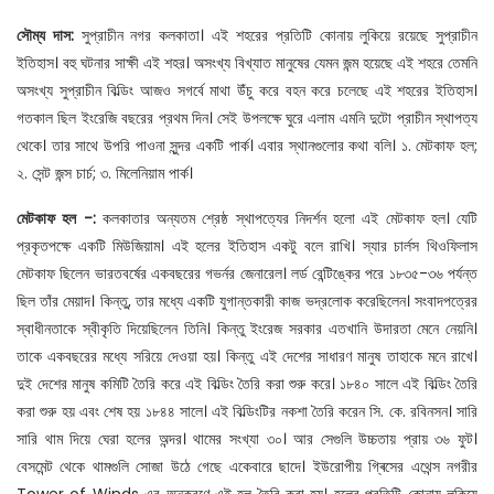
সৌম্য দাস:
সুপ্রাচীন নগর কলকাতা। এই শহরের প্রতিটি কোনায় লুকিয়ে রয়েছে সুপ্রাচীন
ইতিহাস। বহু ঘটনার সাক্ষী এই শহর। অসংখ্য বিখ্যাত মানুষের যেমন জন্ম হয়েছে এই শহরে তেমনি
অসংখ্য সুপ্রাচীন বিল্ডিং আজও সগর্বে মাথা উঁচু করে বহন করে চলেছে এই শহরের ইতিহাস।
গতকাল ছিল ইংরেজি বছরের প্রথম দিন। সেই উপলক্ষে ঘুরে এলাম এমনি দুটো প্রাচীন স্থাপত্য
থেকে। তার সাথে উপরি পাওনা সুন্দর একটি পার্ক। এবার স্থানগুলোর কথা বলি। ১. মেটকাফ হল;
২. সেন্ট জন্স চার্চ; ৩. মিলেনিয়াম পার্ক।
মেটকাফ হল -:
কলকাতার অন্যতম শ্রেষ্ঠ স্থাপত্যের নিদর্শন হলো এই মেটকাফ হল। যেটি
প্রকৃতপক্ষে একটি মিউজিয়াম। এই হলের ইতিহাস একটু বলে রাখি। স্যার চার্লস থিওফিলাস
মেটকাফ ছিলেন ভারতবর্ষের একবছরের গভর্নর জেনারেল। লর্ড বেন্টিঙ্কের পরে ১৮৩৫-৩৬ পর্যন্ত
ছিল তাঁর মেয়াদ। কিন্তু, তার মধ্যে একটি যুগান্তকারী কাজ ভদ্রলোক করেছিলেন। সংবাদপত্রের
স্বাধীনতাকে স্বীকৃতি দিয়েছিলেন তিনি। কিন্তু ইংরেজ সরকার এতখানি উদারতা মেনে নেয়নি।
তাকে একবছরের মধ্যে সরিয়ে দেওয়া হয়। কিন্তু এই দেশের সাধারণ মানুষ তাহাকে মনে রাখে।
দুই দেশের মানুষ কমিটি তৈরি করে এই বিল্ডিং তৈরি করা শুরু করে। ১৮৪০ সালে এই বিল্ডিং তৈরি
করা শুরু হয় এবং শেষ হয় ১৮৪৪ সালে। এই বিল্ডিংটির নকশা তৈরি করেন সি. কে. রবিনসন। সারি
সারি থাম দিয়ে ঘেরা হলের অন্দর। থামের সংখ্যা ৩০। আর সেগুলি উচ্চতায় প্রায় ৩৬ ফুট।
বেসমেন্ট থেকে থামগুলি সোজা উঠে গেছে একেবারে ছাদে। ইউরোপীয় গ্ৰিসের এথেন্স নগরীর