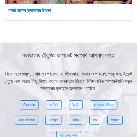
গঙ্গায় ভাসল ফ্যাশনের উৎসব
কলকাতার ট্রেন্ডিং আপডেট সরাসরি আপনার কাছে
বিনোদন,খেলাধুলা, চলচ্চিত্র পর্যালোচনা, জীবনধারা, বিজ্ঞান ও পরিবেশ, প্রযুক্তি, ইভেন্ট
, ফুড এবং আরও কিছু বিষয়ে বাংলায় কলকাতার রিয়েল-টাইম লাইভ আপডেটগুলি পড়ুন
কলকাতার বৃহত্তম অনলাইন পোর্টালে।
Sports
অর্থনীতি
ইভেন্ট
কলকাতার ইতিহাস
খবরে কলকাতা
খেলাধুলা
পর্যটন
ফুড
বিনোদন
সাহিত্যের কলম