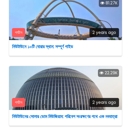
81.27K
পর্যটন
2 years ago
নিউটাউনে ১০টি ঘোরার স্থান: সম্পূর্ণ গাইড
22.29K
পর্যটন
2 years ago
নিউটাউনের সোলার ডোম মিউজিয়াম: পরিবেশ সংরক্ষণের পথে এক নবযাত্রা