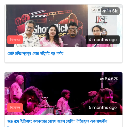
14.61K
বিনোদন
4 months ago
ছোট ছবির স্বপ্ন এবার সত্যিই বড় পর্দায়
64.62K
বিনোদন
5 months ago
রঙে রঙে ইতিহাস: কলকাতার রোলস রয়েস হোলি-ঐতিহ্যের এক রাজকীয়