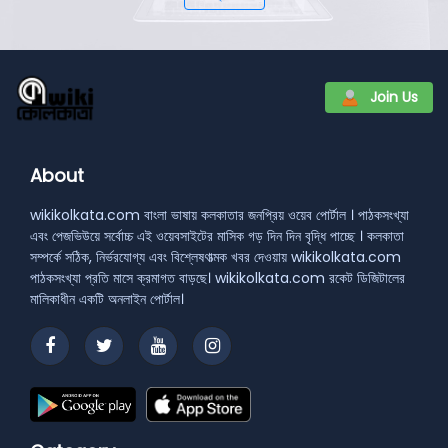
Join Us
About
wikikolkata.com বাংলা ভাষায় কলকাতার জনপ্রিয় ওয়েব পোর্টাল । পাঠকসংখ্যা
এবং পেজভিউয়ে সর্বোচ্চ এই ওয়েবসাইটের মাসিক গড় দিন দিন বৃদ্ধি পাচ্ছে । কলকাতা
সম্পর্কে সঠিক, নির্ভরযোগ্য এবং বিশ্লেষণাত্মক খবর দেওয়ায় wikikolkata.com
পাঠকসংখ্যা প্রতি মাসে ক্রমাগত বাড়ছে। wikikolkata.com রকেট ডিজিটালের
মালিকাধীন একটি অনলাইন পোর্টাল।