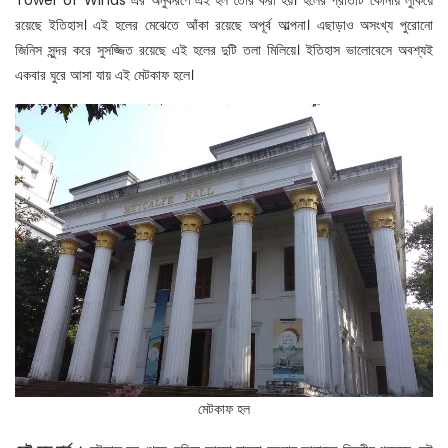
Tower of Winds এর অনুকরণে এই হল তৈরি করা হয়। হলের প্রতিটি কোনায় লুকিয়ে
রয়েছে ইতিহাস। এই হলের মেঝেতে আঁকা রয়েছে অপূর্ব আল্পনা। এছাড়াও অসংখ্য পুরোনো
জিনিস সুন্দর করে সুসজ্জিত রয়েছে এই হলের দুটি তলা মিলিয়ে। ইতিহাস ভালোবেসে অবশ্যই
একবার ঘুরে আসা যায় এই মেটকাফ হলে।
মেটকাফ হল