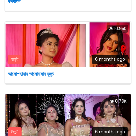
উদযাপন
10.95K
ইভেন্ট
6 months ago
আলো-ছায়ায় ভালোবাসার মুহূর্ত
8.79K
ইভেন্ট
6 months ago