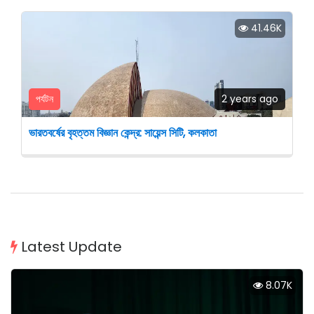
41.46K
পর্যটন
2 years ago
ভারতবর্ষের বৃহত্তম বিজ্ঞান কেন্দ্র: সায়েন্স সিটি, কলকাতা
Latest Update
8.07K