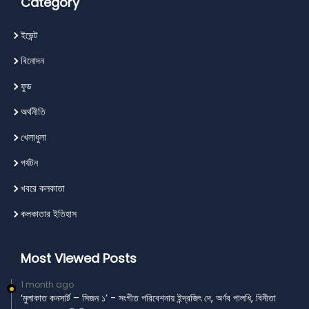
Category
ইভেন্ট
বিনোদন
ফুড
অর্থনীতি
খেলাধুলা
পর্যটন
খবরে কলকাতা
কলকাতার ইতিহাস
Most Viewed Posts
1 month ago
‘মুলাকাত কনসার্ট – সিজন ১’ - সংগীত পরিবেশনায় ইন্দ্রজিৎ দে, অর্ণব পালধি, বিনীতা