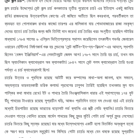
সেন্ট জন্স চার্চ-:
মেটকাফ হল থেকে বেরিয়ে আমরা যাত্রা করলাম আমাদের দ্বিতীয় গন্তব্য সেন্ট
জন্স চার্চের উদ্দেশ্যে। সেন্ট জন্স চার্চ কলকাতার তৃতীয় পুরোনো চার্চ। এর ইতিহাস একটু জানিয়ে
রাখি। রাজভবনের উত্তরপশ্চিম কোণের এই জমিতে অতীতে ছিল কবরখানা, পরবর্তীকালে তা
ব্যবহৃত হত গোলাবারুদ রাখার কাজে। তারপর এর মালিকানা যায় শোভাবাজারের রাজা নবকৃষ্ণ
দেবের হাতে। চার্চ তৈরির জন্য জমি তিনিই দান করেন। চার্চ তৈরির খরচ সংগৃহীত হয়েছিল লটারির
মাধ্যমে। ১৭৮৪ সালের ৬ এপ্রিল ভিত্তিপ্রস্তর স্থাপন করেছিলেন তৎকালীন গভর্নর জেনারেল
ওয়ারেন হেস্টিংস। নির্মাণকার্য শুরু হয় লন্ডনের ‘সেন্ট মার্টিন-ইন-দ্য-ফিল্ডস’-এর আদলে, স্থপতি
ছিলেন ‘বেঙ্গল ইঞ্জিনিয়ার্স’-এর লেফটেন্যান্ট জেমস আগ। ১৭৮৭ সালে তৈরি হয় চার্চ, তখন নাম
ছিল অ্যাংলিকান ক্যাথেড্রাল অব ক্যালকাটা। ১৮৪৭ সালে সেন্ট পলস ক্যাথেড্রাল তৈরি হওয়া
পর্যন্ত এ চার্চ ক্যাথেড্রালই ছিল।
চার্চের উত্তর ও পূবদিকে রয়েছে আটটি করে কম্পাসের মাথা-অলা জানলা, ছাদ সমতল,
অভ্যন্তরে ভারবহনকারী ডরিক কলাম। প্রবেশের ঢালুপথ তৈরিই হয়েছিল তখনকার মূল যান
পাল্কির কথা মাথায় রেখে। ইট ও পাথরে তৈরি নিওক্ল্যাসিকাল ধারার এই স্থাপত্যের ১৭৪ ফুট
উঁচু পাথরের টাওয়ারে রয়েছে সুপ্রাচীন ঘড়ি, আজও প্রতিদিন তাতে দম দেওয়া হয়। এই চার্চের
মধ্যেই চিরশায়িত রয়েছে ভারতের বড়োলাট লর্ড ক্যানিং এর স্ত্রী লেডি ক্যানিং। চার্চের ভিতরে
দেওয়াল গাত্রে খোদিত রয়েছে মার্বেল পাথরের কিছু সুন্দর মূর্তি। গোটা চার্চ অপূর্ব সুন্দর লেগেছে।
চার্চের ভিতরে কিছু স্তম্ভ রয়েছে। যার মধ্যে উল্লেখযোগ্য একটি হলো বিতর্কিত অন্ধকূপ হত্যা
কে স্মরণ করে হলওয়েল মনুমেন্ট। সব মিলিয়ে গোটা চার্চের মধ্যে যেন থমকে রয়েছে সুপ্রাচীন