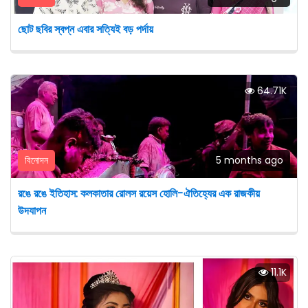
ছোট ছবির স্বপ্ন এবার সত্যিই বড় পর্দায়
64.71K
বিনোদন
5 months ago
রঙে রঙে ইতিহাস: কলকাতার রোলস রয়েস হোলি-ঐতিহ্যের এক রাজকীয়
উদযাপন
11.1K