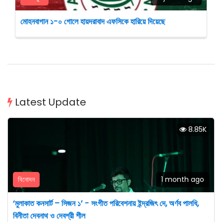
মোহনবাগান ১-০ গোলে হায়দরাবাদ এফসিকে হারিয়ে দিয়েছে
Latest Update
8.85K
বিনোদন
1 month ago
‘মুলাকাত কনসার্ট – সিজন ১’ - সংগীত পরিবেশনায় ইন্দ্রজিৎ দে, অর্ণব পালধি,
বিনীতা দেবনাথ ও দেবশ্রী শীল