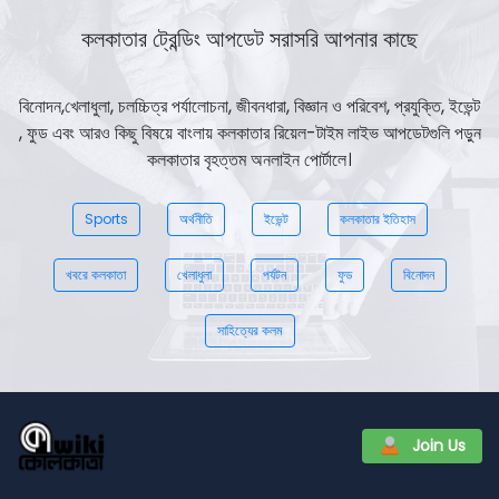
কলকাতার ট্রেন্ডিং আপডেট সরাসরি আপনার কাছে
বিনোদন,খেলাধুলা, চলচ্চিত্র পর্যালোচনা, জীবনধারা, বিজ্ঞান ও পরিবেশ, প্রযুক্তি, ইভেন্ট
, ফুড এবং আরও কিছু বিষয়ে বাংলায় কলকাতার রিয়েল-টাইম লাইভ আপডেটগুলি পড়ুন
কলকাতার বৃহত্তম অনলাইন পোর্টালে।
Sports
অর্থনীতি
ইভেন্ট
কলকাতার ইতিহাস
খবরে কলকাতা
খেলাধুলা
পর্যটন
ফুড
বিনোদন
সাহিত্যের কলম
Join Us