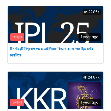
22.86K
খেলাধুলা
1 year ago
টি-টোয়েন্টি বিশ্বকাপ থেকে আইপিএল: কিভাবে বদলে গেল ক্রিকেটের
চালচিত্র
24.87K
খেলাধুলা
1 year ago