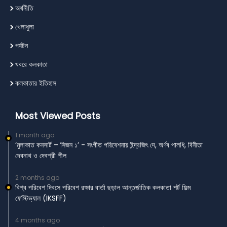
অর্থনীতি
খেলাধুলা
পর্যটন
খবরে কলকাতা
কলকাতার ইতিহাস
Most Viewed Posts
1 month ago
‘মুলাকাত কনসার্ট – সিজন ১’ - সংগীত পরিবেশনায় ইন্দ্রজিৎ দে, অর্ণব পালধি, বিনীতা
দেবনাথ ও দেবশ্রী শীল
2 months ago
বিশ্ব পরিবেশ দিবসে পরিবেশ রক্ষার বার্তা ছড়াল আন্তর্জাতিক কলকাতা শর্ট ফিল্ম
ফেস্টিভ্যাল (IKSFF)
4 months ago