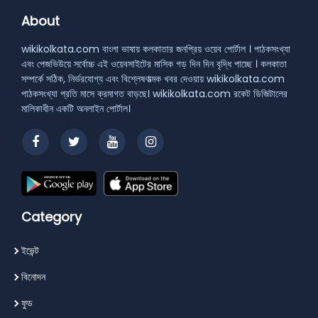
About
wikikolkata.com বাংলা ভাষায় কলকাতার জনপ্রিয় ওয়েব পোর্টাল । পাঠকসংখ্যা
এবং পেজভিউয়ে সর্বোচ্চ এই ওয়েবসাইটের মাসিক গড় দিন দিন বৃদ্ধি পাচ্ছে । কলকাতা
সম্পর্কে সঠিক, নির্ভরযোগ্য এবং বিশ্লেষণাত্মক খবর দেওয়ায় wikikolkata.com
পাঠকসংখ্যা প্রতি মাসে ক্রমাগত বাড়ছে। wikikolkata.com রকেট ডিজিটালের
মালিকাধীন একটি অনলাইন পোর্টাল।
Category
ইভেন্ট
বিনোদন
ফুড