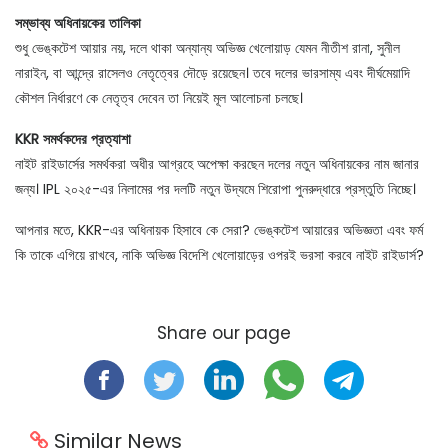
সম্ভাব্য অধিনায়কের তালিকা
শুধু ভেঙ্কটেশ আয়ার নয়, দলে থাকা অন্যান্য অভিজ্ঞ খেলোয়াড় যেমন নীতীশ রানা, সুনীল
নারাইন, বা আন্দ্রে রাসেলও নেতৃত্বের দৌড়ে রয়েছেন। তবে দলের ভারসাম্য এবং দীর্ঘমেয়াদি
কৌশল নির্ধারণে কে নেতৃত্ব দেবেন তা নিয়েই মূল আলোচনা চলছে।
KKR সমর্থকদের প্রত্যাশা
নাইট রাইডার্সের সমর্থকরা অধীর আগ্রহে অপেক্ষা করছেন দলের নতুন অধিনায়কের নাম জানার
জন্য। IPL ২০২৫-এর নিলামের পর দলটি নতুন উদ্যমে শিরোপা পুনরুদ্ধারে প্রস্তুতি নিচ্ছে।
আপনার মতে, KKR-এর অধিনায়ক হিসাবে কে সেরা? ভেঙ্কটেশ আয়ারের অভিজ্ঞতা এবং ফর্ম
কি তাকে এগিয়ে রাখবে, নাকি অভিজ্ঞ বিদেশি খেলোয়াড়ের ওপরই ভরসা করবে নাইট রাইডার্স?
Share our page
Similar News