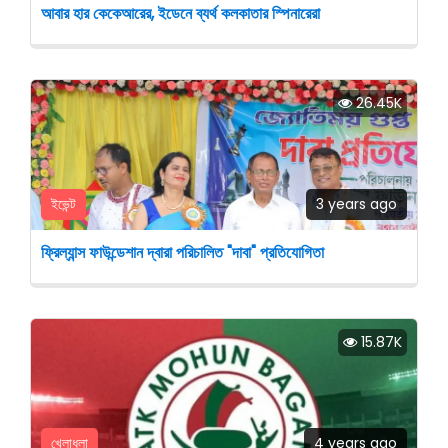
আবার হার কেকেআরের, ইডেনে ব্যর্থ কলকাতার স্পিনারেরা
26.45K
ইভেন্ট
3 years ago
ফ্রিল্যান্স ফাউন্ডেশান দ্বারা পরিচালিত "দাবা" প্রতিযোগিতা
15.87K
খেলাধুলা
4 years ago