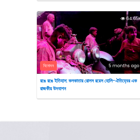
64.65
বিনোদন
5 months ago
রঙে রঙে ইতিহাস: কলকাতার রোলস রয়েস হোলি-ঐতিহ্যের এক
রাজকীয় উদযাপন