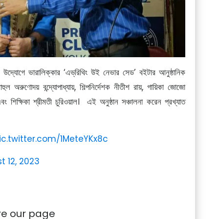
 উদ্যোগে ভারালিক্‌কার ‘এভ্‌রিথিং উই নেভার সেড’ বইটার আনুষ্ঠানিক
ল অরুণোদয় বন্দ্যোপাধ্যায়, শিল্পনির্দেশক নীতীশ রায়, গায়িকা জোজো
র এবং শিক্ষিকা শ্রীমতী চুরিওয়াল। এই অনুষ্ঠান সঞ্চালনা করেন প্রখ্যাত
ic.twitter.com/1MeteYKx8c
t 12, 2023
re our page