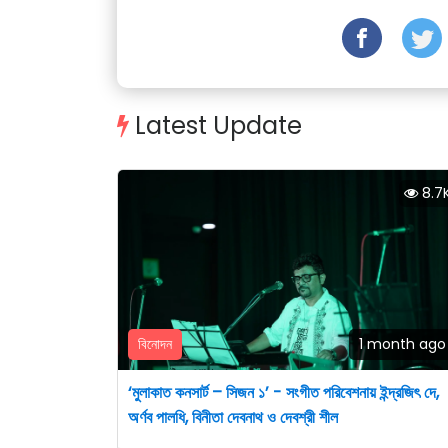
Latest Update
8.7
বিনোদন
1 month ago
‘মুলাকাত কনসার্ট – সিজন ১’ - সংগীত পরিবেশনায় ইন্দ্রজিৎ দে,
অর্ণব পালধি, বিনীতা দেবনাথ ও দেবশ্রী শীল