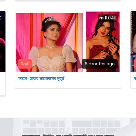
K
11.04K
ইভেন্ট
6 months ago
আলো-ছায়ায় ভালোবাসার মুহূর্ত
গ