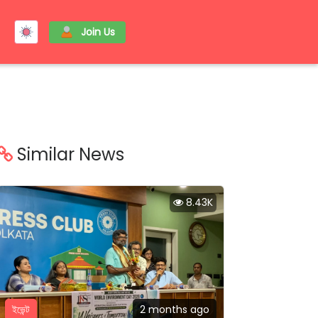
Join Us
Similar News
8.43K
ইভেন্ট
2 months ago