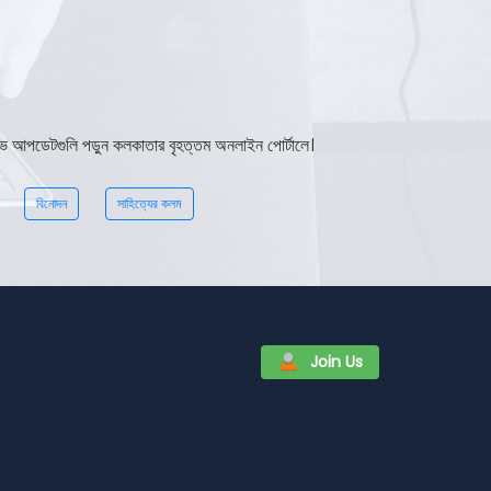
 লাইভ আপডেটগুলি পড়ুন কলকাতার বৃহত্তম অনলাইন পোর্টালে।
বিনোদন
সাহিত্যের কলম
Join Us