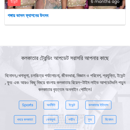
ইভেন্ট
6 months ago
গঙ্গায় ভাসল ফ্যাশনের উৎসব
কলকাতার ট্রেন্ডিং আপডেট সরাসরি আপনার কাছে
বিনোদন,খেলাধুলা, চলচ্চিত্র পর্যালোচনা, জীবনধারা, বিজ্ঞান ও পরিবেশ, প্রযুক্তি, ইভেন্ট
, ফুড এবং আরও কিছু বিষয়ে বাংলায় কলকাতার রিয়েল-টাইম লাইভ আপডেটগুলি পড়ুন
কলকাতার বৃহত্তম অনলাইন পোর্টালে।
Sports
অর্থনীতি
ইভেন্ট
কলকাতার ইতিহাস
খবরে কলকাতা
খেলাধুলা
পর্যটন
ফুড
বিনোদন