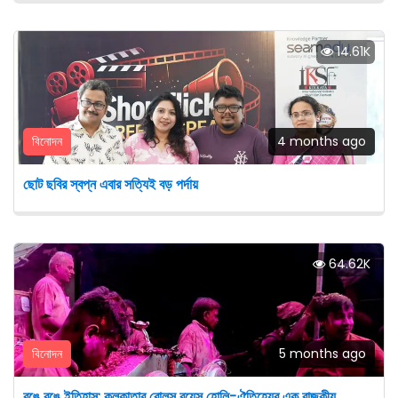
14.61K
বিনোদন
4 months ago
ছোট ছবির স্বপ্ন এবার সত্যিই বড় পর্দায়
64.62K
বিনোদন
5 months ago
রঙে রঙে ইতিহাস: কলকাতার রোলস রয়েস হোলি-ঐতিহ্যের এক রাজকীয়