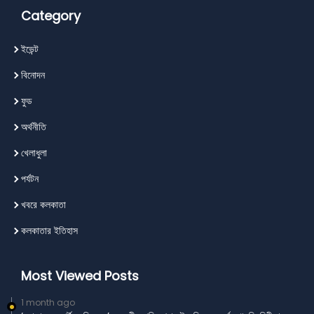
Category
ইভেন্ট
বিনোদন
ফুড
অর্থনীতি
খেলাধুলা
পর্যটন
খবরে কলকাতা
কলকাতার ইতিহাস
Most Viewed Posts
1 month ago