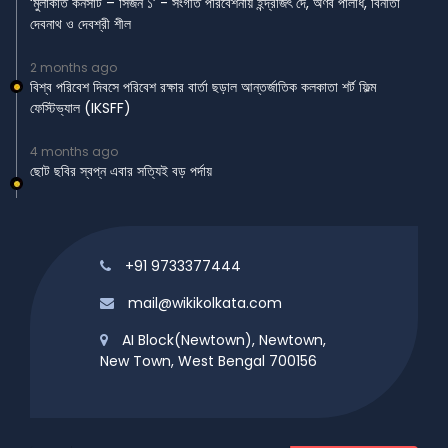
‘মুলাকাত কনসার্ট – সিজন ১’ - সংগীত পরিবেশনায় ইন্দ্রজিৎ দে, অর্ণব পালধি, বিনীতা
দেবনাথ ও দেবশ্রী শীল
2 months ago
বিশ্ব পরিবেশ দিবসে পরিবেশ রক্ষার বার্তা ছড়াল আন্তর্জাতিক কলকাতা শর্ট ফিল্ম
ফেস্টিভ্যাল (IKSFF)
4 months ago
ছোট ছবির স্বপ্ন এবার সত্যিই বড় পর্দায়
+91 9733377444
mail@wikikolkata.com
AI Block(Newtown), Newtown,
New Town, West Bengal 700156