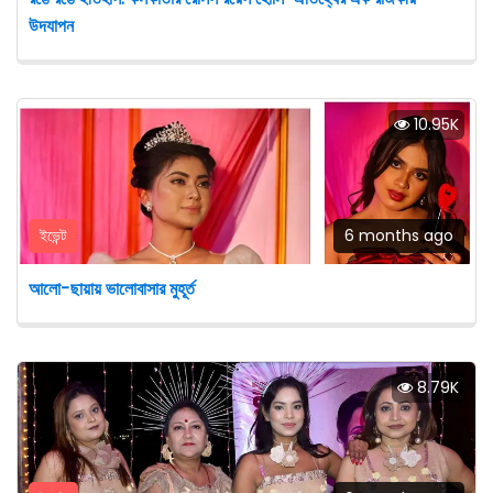
উদযাপন
10.95K
ইভেন্ট
6 months ago
আলো-ছায়ায় ভালোবাসার মুহূর্ত
8.79K