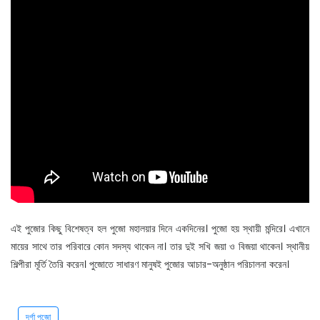
এই পুজোর কিছু বিশেষত্ব হল পুজো মহালয়ার দিনে একদিনের। পুজো হয় স্থায়ী মন্দিরে। এখানে
মায়ের সাথে তার পরিবারে কোন সদস্য থাকেন না। তার দুই সখি জয়া ও বিজয়া থাকেন। স্থানীয়
শিল্পীরা মূর্তি তৈরি করেন। পুজোতে সাধারণ মানুষই পুজোর আচার-অনুষ্ঠান পরিচালনা করেন।
দূর্গা পুজো