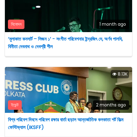
বিনোদন
1 month ago
‘মুলাকাত কনসার্ট – সিজন ১’ - সংগীত পরিবেশনায় ইন্দ্রজিৎ দে, অর্ণব পালধি,
বিনীতা দেবনাথ ও দেবশ্রী শীল
8.13K
ইভেন্ট
2 months ago
বিশ্ব পরিবেশ দিবসে পরিবেশ রক্ষার বার্তা ছড়াল আন্তর্জাতিক কলকাতা শর্ট ফিল্ম
ফেস্টিভ্যাল (IKSFF)