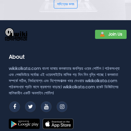
সাহিত্যের কলম
Join Us
About
wikikolkata.com বাংলা ভাষায় কলকাতার জনপ্রিয় ওয়েব পোর্টাল । পাঠকসংখ্যা
এবং পেজভিউয়ে সর্বোচ্চ এই ওয়েবসাইটের মাসিক গড় দিন দিন বৃদ্ধি পাচ্ছে । কলকাতা
সম্পর্কে সঠিক, নির্ভরযোগ্য এবং বিশ্লেষণাত্মক খবর দেওয়ায় wikikolkata.com
পাঠকসংখ্যা প্রতি মাসে ক্রমাগত বাড়ছে। wikikolkata.com রকেট ডিজিটালের
মালিকাধীন একটি অনলাইন পোর্টাল।