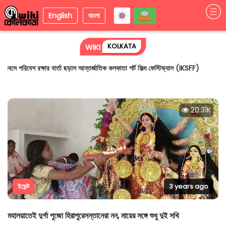
English
বাংলা
KOLKATA
WIKI
বিশ্ব পরিবেশ দিবসে পরিবেশ রক্ষার বার্তা ছড়াল আন্তর্জাতিক কলকাতা শর্ট ফিল্ম ফেস্টিভ্যাল
(IKSFF)
20.31K
ইভেন্ট
3 years ago
মহালয়াতেই দুর্গা পুজো হিরাপুরেসন্তানেরা নন, মায়ের সঙ্গে শুধু দুই সখি