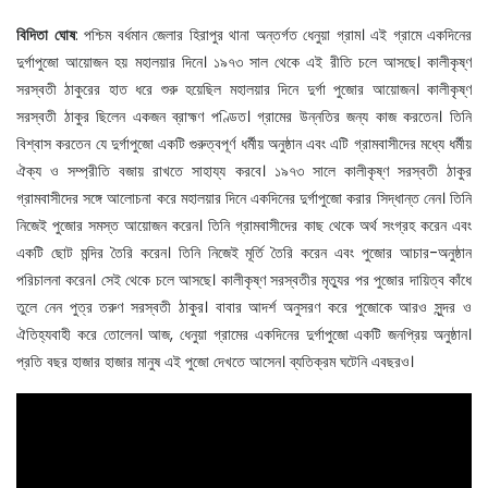
বিদিতা ঘোষ
: পশ্চিম বর্ধমান জেলার হিরাপুর থানা অন্তর্গত ধেনুয়া গ্রাম। এই গ্রামে একদিনের
দুর্গাপুজো আয়োজন হয় মহালয়ার দিনে। ১৯৭৩ সাল থেকে এই রীতি চলে আসছে। কালীকৃষ্ণ
সরস্বতী ঠাকুরের হাত ধরে শুরু হয়েছিল মহালয়ার দিনে দুর্গা পুজোর আয়োজন। কালীকৃষ্ণ
সরস্বতী ঠাকুর ছিলেন একজন ব্রাহ্মণ পণ্ডিত। গ্রামের উন্নতির জন্য কাজ করতেন। তিনি
বিশ্বাস করতেন যে দুর্গাপুজো একটি গুরুত্বপূর্ণ ধর্মীয় অনুষ্ঠান এবং এটি গ্রামবাসীদের মধ্যে ধর্মীয়
ঐক্য ও সম্প্রীতি বজায় রাখতে সাহায্য করবে। ১৯৭৩ সালে কালীকৃষ্ণ সরস্বতী ঠাকুর
গ্রামবাসীদের সঙ্গে আলোচনা করে মহালয়ার দিনে একদিনের দুর্গাপুজো করার সিদ্ধান্ত নেন। তিনি
নিজেই পুজোর সমস্ত আয়োজন করেন। তিনি গ্রামবাসীদের কাছ থেকে অর্থ সংগ্রহ করেন এবং
একটি ছোট মন্দির তৈরি করেন। তিনি নিজেই মূর্তি তৈরি করেন এবং পুজোর আচার-অনুষ্ঠান
পরিচালনা করেন। সেই থেকে চলে আসছে। কালীকৃষ্ণ সরস্বতীর মৃত্যুর পর পুজোর দায়িত্ব কাঁধে
তুলে নেন পুত্র তরুণ সরস্বতী ঠাকুর। বাবার আদর্শ অনুসরণ করে পুজোকে আরও সুন্দর ও
ঐতিহ্যবাহী করে তোলেন। আজ, ধেনুয়া গ্রামের একদিনের দুর্গাপুজো একটি জনপ্রিয় অনুষ্ঠান।
প্রতি বছর হাজার হাজার মানুষ এই পুজো দেখতে আসেন। ব্যতিক্রম ঘটেনি এবছরও।